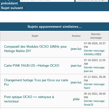
précédent
|
Sujet suivant
»
Sujets apparemment similaires…
Dernier
Sujet
Auteur
message
07-08-2026, 02:57
Comparatif des Modules OCXO 10MHz pour
PM
jean-luc
Horloge Maître DIY
Dernier message
:
KIKIWILLYBEE
07-16-2023, 11:25
AM
Carte PINK FAUN I2S +Horloge OCXO
jean-luc
Dernier message
:
jean-luc
07-17-2021, 05:28
Changement horloge Tcxo par Ocxo sur carte
PM
jean-luc
Pci
Dernier message
:
Nard
05-16-2021, 06:55
Pont optique OCXO => nettoyeur &
PM
phile
reclockeur
Dernier message
:
Nouk33