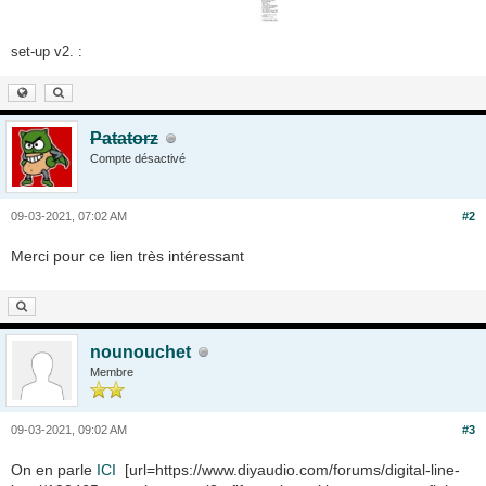
set-up v2. :
Patatorz
Compte désactivé
09-03-2021, 07:02 AM
#2
Merci pour ce lien très intéressant
nounouchet
Membre
09-03-2021, 09:02 AM
#3
On en parle
ICI
[url=https://www.diyaudio.com/forums/digital-line-