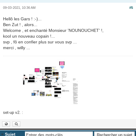
09-03-2021, 10:36 AM
#5
Hellô les Gars ! :-)...
Ben Zut ! , alors...
Welcome , et enchanté Monsieur 'NOUNOUCHET' !,
kool un nouveau copain !...
svp , fô en confier plus sur vous svp ...
merci , willy ...
set-up v2. :
«
Sujet