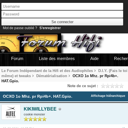
Mot de passe oublié ?
S’enregistrer
Forum
Liste des membres
Aide
Recher
Le Forum Indépendant de la Hifi et des Audiophiles
D.I.Y. (Fais le toi
même) et tweaks
Dématérialisation
OCXO 1o Mhz. pr Rpi4b+.
HAT.Gpio.
Note de ce sujet :
OCXO 1o Mhz. pr Rpi4b+. HAT.Gpio.
Affichage hiérarchique
KIKIWILLYBEE
cookie monster