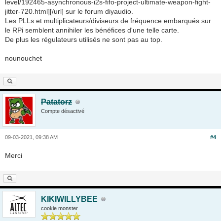
level/192465-asynchronous-i2s-fifo-project-ultimate-weapon-fight-
jitter-720.html][/url] sur le forum diyaudio.
Les PLLs et multiplicateurs/diviseurs de fréquence embarqués sur
le RPi semblent annihiler les bénéfices d'une telle carte.
De plus les régulateurs utilisés ne sont pas au top.
nounouchet
Patatorz
Compte désactivé
09-03-2021, 09:38 AM
#4
Merci
KIKIWILLYBEE
cookie monster