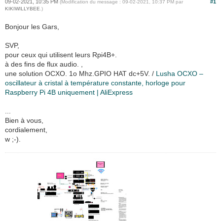
09-02-2021, 10:35 PM
#1
(Modification du message : 09-02-2021, 10:37 PM par
KIKIWILLYBEE
.)
Bonjour les Gars,
SVP,
pour ceux qui utilisent leurs Rpi4B+.
à des fins de flux audio. ,
une solution OCXO. 1o Mhz.GPIO HAT dc+5V. /
Lusha OCXO –
oscillateur à cristal à température constante, horloge pour
Raspberry Pi 4B uniquement | AliExpress
...
Bien à vous,
cordialement,
w ;-).