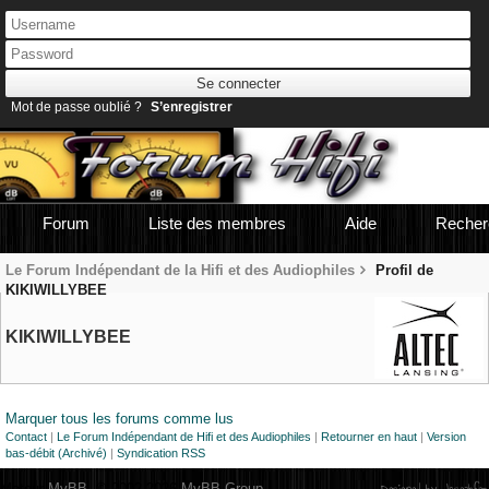
Mot de passe oublié ?
S’enregistrer
Forum
Liste des membres
Aide
Recher
Le Forum Indépendant de la Hifi et des Audiophiles
Profil de
KIKIWILLYBEE
KIKIWILLYBEE
Marquer tous les forums comme lus
Contact
|
Le Forum Indépendant de Hifi et des Audiophiles
|
Retourner en haut
|
Version
bas-débit (Archivé)
|
Syndication RSS
Moteur
MyBB
, © 2002-2026
MyBB Group
.