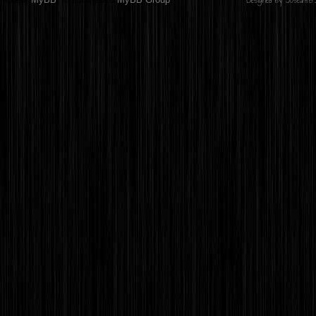
Designed by
Joseahfer
.