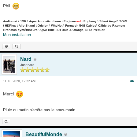
Phil
Audiomat
\
JMR
\
Aqua Acoustic \
Isem
\
Enginee
red
\
Euphony \
Silent Angel\
SOtM
\ HDPlex \ Allo Shanti \
Odeion
\
WhyNot
\
Furutech \Hifi-Cables\ Câble by Razmote
\Transfos symétriseurs \ QSA Blue,
SR Blue & Orange, SHD Premier.
Mon installation
Nard
Just nard
11-16-2020, 12:32 AM
#6
Merci
Pluie du matin n'arrête pas le sous-marin
BeautifulMonde