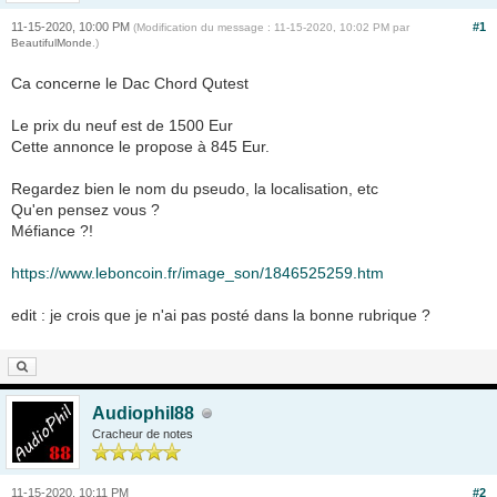
11-15-2020, 10:00 PM
#1
(Modification du message : 11-15-2020, 10:02 PM par
BeautifulMonde
.)
Ca concerne le Dac Chord Qutest
Le prix du neuf est de 1500 Eur
Cette annonce le propose à 845 Eur.
Regardez bien le nom du pseudo, la localisation, etc
Qu'en pensez vous ?
Méfiance ?!
https://www.leboncoin.fr/image_son/1846525259.htm
edit : je crois que je n'ai pas posté dans la bonne rubrique ?
Audiophil88
Cracheur de notes
11-15-2020, 10:11 PM
#2