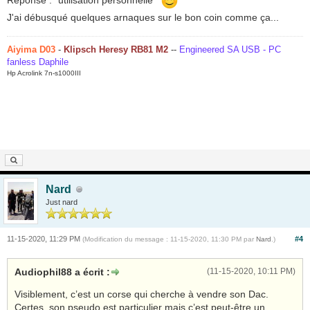
J'ai débusqué quelques arnaques sur le bon coin comme ça...
Aiyima D03
-
Klipsch Heresy RB81 M2
--
Engineered SA USB - PC
fanless Daphile
Hp Acrolink 7n-s1000III
Nard
Just nard
11-15-2020, 11:29 PM
#4
(Modification du message : 11-15-2020, 11:30 PM par
Nard
.)
Audiophil88 a écrit :
(11-15-2020, 10:11 PM)
Visiblement, c’est un corse qui cherche à vendre son Dac.
Certes, son pseudo est particulier mais c’est peut-être un