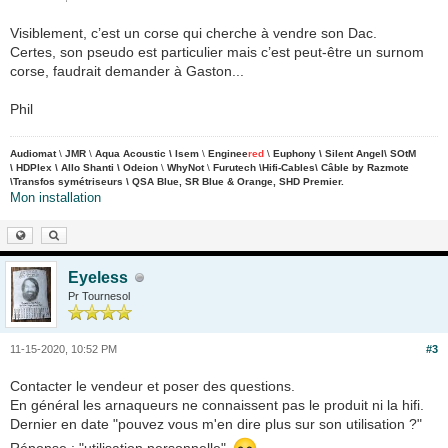
Visiblement, c’est un corse qui cherche à vendre son Dac.
Certes, son pseudo est particulier mais c’est peut-être un surnom
corse, faudrait demander à Gaston...
Phil
Audiomat
\
JMR
\
Aqua Acoustic \
Isem
\
Enginee
red
\
Euphony \
Silent Angel\
SOtM
\ HDPlex \ Allo Shanti \
Odeion
\
WhyNot
\
Furutech \Hifi-Cables\ Câble by Razmote
\Transfos symétriseurs \ QSA Blue,
SR Blue & Orange, SHD Premier.
Mon installation
Eyeless
Pr Tournesol
11-15-2020, 10:52 PM
#3
Contacter le vendeur et poser des questions.
En général les arnaqueurs ne connaissent pas le produit ni la hifi.
Dernier en date "pouvez vous m'en dire plus sur son utilisation ?"
Réponse : "utilisation personnelle"