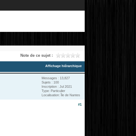
Note de ce sujet :
Affichage hiérarchique
Messages : 13,827
Sujets : 100
Inscription : Jul 2021
Type: Particulier
Localisation: Île de Nantes
#1