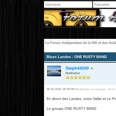
Le Forum Indépendant de la Hifi et des Aud
Moyenne : 0 (0 vote(s))
1
2
3
4
5
Blues Landes : ONE RUSTY BAND
Steph44200
Modérateur
05-30-2026, 08:38 PM
(Modification du message : 05-3
En direct des Landes, entre Vallet et Le Pa
Le groupe ONE RUSTY BAND