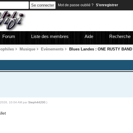
Mot de passe oublié ?
S’enregistrer
Forum
Liste des membres
Aide
Recherche
iophiles
Musique
Evènements
Blues Landes : ONE RUSTY BAND
1-2026, 10:04 AM par
Steph44200
.)
llet