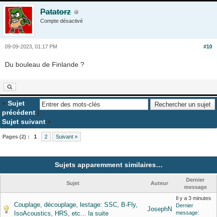
Patatorz
Compte désactivé
09-09-2023, 01:17 PM
#10
Du bouleau de Finlande ?
«
Sujet
précédent
|
Sujet suivant
»
Pages (2) :
1
2
Suivant »
Sujets apparemment similaires…
Dernier
Sujet
Auteur
message
Il y a 3 minutes
Couplage, découplage, lestage: SSC, B-Fly,
Dernier
JosephN
IsoAcoustics, HRS, etc... la suite
message
: