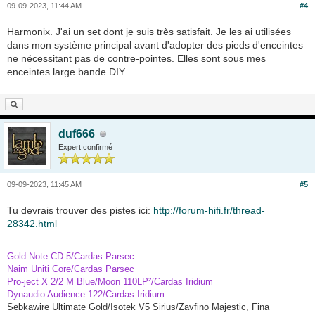
09-09-2023, 11:44 AM
#4
Harmonix. J'ai un set dont je suis très satisfait. Je les ai utilisées
dans mon système principal avant d'adopter des pieds d'enceintes
ne nécessitant pas de contre-pointes. Elles sont sous mes
enceintes large bande DIY.
duf666
Expert confirmé
09-09-2023, 11:45 AM
#5
Tu devrais trouver des pistes ici:
http://forum-hifi.fr/thread-
28342.html
Gold Note CD-5/Cardas Parsec
Naim Uniti Core/Cardas Parsec
Pro-ject X 2/2 M Blue/Moon 110LP²/Cardas Iridium
Dynaudio Audience 122/Cardas Iridium
Sebkawire Ultimate Gold/Isotek V5 Sirius/Zavfino Majestic, Fina