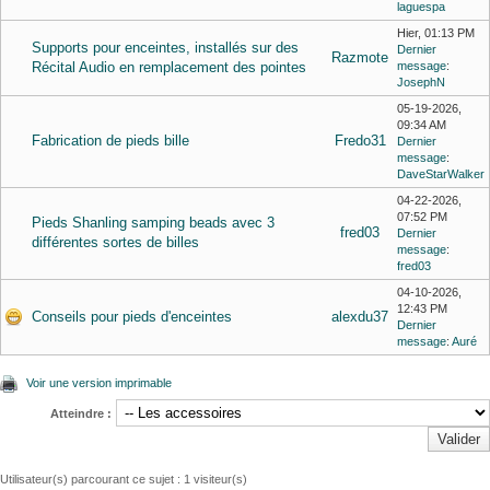
laguespa
Hier
, 01:13 PM
Supports pour enceintes, installés sur des
Dernier
Razmote
Récital Audio en remplacement des pointes
message
:
JosephN
05-19-2026,
09:34 AM
Fabrication de pieds bille
Fredo31
Dernier
message
:
DaveStarWalker
04-22-2026,
07:52 PM
Pieds Shanling samping beads avec 3
fred03
Dernier
différentes sortes de billes
message
:
fred03
04-10-2026,
12:43 PM
Conseils pour pieds d'enceintes
alexdu37
Dernier
message
:
Auré
Voir une version imprimable
Atteindre :
Utilisateur(s) parcourant ce sujet : 1 visiteur(s)