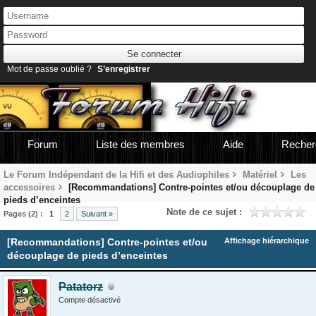
Mot de passe oublié ?
S’enregistrer
Forum
Liste des membres
Aide
Recher
Le Forum Indépendant de la Hifi et des Audiophiles
Matériel
Les
accessoires
[Recommandations] Contre-pointes et/ou découplage de
pieds d’enceintes
Note de ce sujet :
Pages (2) :
1
2
Suivant »
[Recommandations] Contre-pointes et/ou
Affichage hiérarchique
découplage de pieds d’enceintes
Patatorz
Compte désactivé