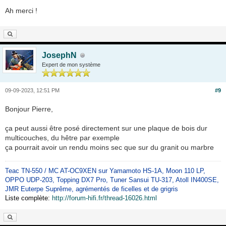
Ah merci !
JosephN
Expert de mon système
09-09-2023, 12:51 PM
#9
Bonjour Pierre,
ça peut aussi être posé directement sur une plaque de bois dur
multicouches, du hêtre par exemple
ça pourrait avoir un rendu moins sec que sur du granit ou marbre
Teac TN-550 / MC AT-OC9XEN sur Yamamoto HS-1A, Moon 110 LP,
OPPO UDP-203, Topping DX7 Pro, Tuner Sansui TU-317, Atoll IN400SE,
JMR Euterpe Suprême, agrémentés de ficelles et de grigris
Liste complète:
http://forum-hifi.fr/thread-16026.html