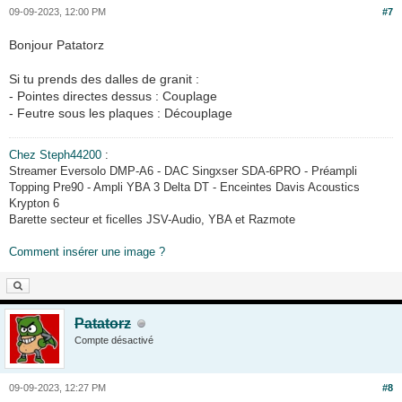
09-09-2023, 12:00 PM
#7
Bonjour Patatorz
Si tu prends des dalles de granit :
- Pointes directes dessus : Couplage
- Feutre sous les plaques : Découplage
Chez Steph44200
:
Streamer Eversolo DMP-A6 - DAC Singxser SDA-6PRO - Préampli
Topping Pre90 - Ampli YBA 3 Delta DT - Enceintes Davis Acoustics
Krypton 6
Barette secteur et ficelles JSV-Audio, YBA et Razmote
Comment insérer une image ?
Patatorz
Compte désactivé
09-09-2023, 12:27 PM
#8