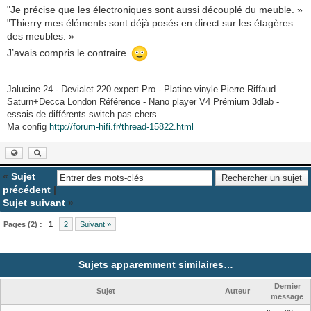
"Je précise que les électroniques sont aussi découplé du meuble. »
"Thierry mes éléments sont déjà posés en direct sur les étagères
des meubles. »
J’avais compris le contraire
Jalucine 24 - Devialet 220 expert Pro - Platine vinyle Pierre Riffaud
Saturn+Decca London Référence - Nano player V4 Prémium 3dlab -
essais de différents switch pas chers
Ma config
http://forum-hifi.fr/thread-15822.html
«
Sujet
précédent
|
Sujet suivant
»
Pages (2) :
1
2
Suivant »
Sujets apparemment similaires…
Dernier
Sujet
Auteur
message