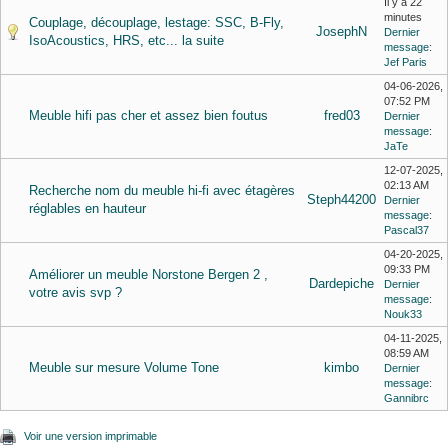
Il y a 22
minutes
Couplage, découplage, lestage: SSC, B-Fly,
JosephN
Dernier
IsoAcoustics, HRS, etc... la suite
message
:
Jef Paris
04-06-2026,
07:52 PM
Meuble hifi pas cher et assez bien foutus
fred03
Dernier
message
:
JaTe
12-07-2025,
02:13 AM
Recherche nom du meuble hi-fi avec étagères
Steph44200
Dernier
réglables en hauteur
message
:
Pascal37
04-20-2025,
09:33 PM
Améliorer un meuble Norstone Bergen 2 ,
Dardepiche
Dernier
votre avis svp ?
message
:
Nouk33
04-11-2025,
08:59 AM
Meuble sur mesure Volume Tone
kimbo
Dernier
message
:
Gannibrc
Voir une version imprimable