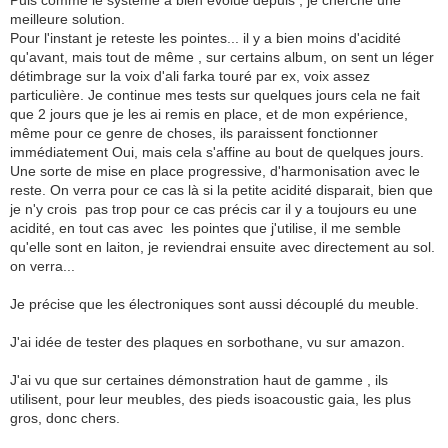
Puis comme le système a bien évolué depuis , je cherche une
meilleure solution.
Pour l'instant je reteste les pointes... il y a bien moins d'acidité
qu'avant, mais tout de même , sur certains album, on sent un léger
détimbrage sur la voix d'ali farka touré par ex, voix assez
particulière. Je continue mes tests sur quelques jours cela ne fait
que 2 jours que je les ai remis en place, et de mon expérience,
même pour ce genre de choses, ils paraissent fonctionner
immédiatement Oui, mais cela s'affine au bout de quelques jours.
Une sorte de mise en place progressive, d'harmonisation avec le
reste. On verra pour ce cas là si la petite acidité disparait, bien que
je n'y crois pas trop pour ce cas précis car il y a toujours eu une
acidité, en tout cas avec les pointes que j'utilise, il me semble
qu'elle sont en laiton, je reviendrai ensuite avec directement au sol.
on verra...
Je précise que les électroniques sont aussi découplé du meuble.
J'ai idée de tester des plaques en sorbothane, vu sur amazon.
J'ai vu que sur certaines démonstration haut de gamme , ils
utilisent, pour leur meubles, des pieds isoacoustic gaia, les plus
gros, donc chers.