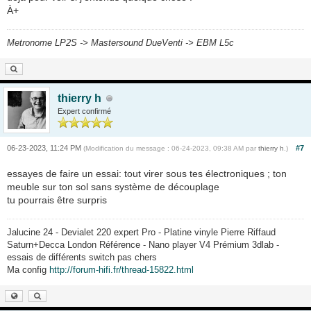
À+
Metronome LP2S -> Mastersound DueVenti -> EBM L5c
thierry h
Expert confirmé
06-23-2023, 11:24 PM
#7
(Modification du message : 06-24-2023, 09:38 AM par
thierry h
.)
essayes de faire un essai: tout virer sous tes électroniques ; ton
meuble sur ton sol sans système de découplage
tu pourrais être surpris
Jalucine 24 - Devialet 220 expert Pro - Platine vinyle Pierre Riffaud
Saturn+Decca London Référence - Nano player V4 Prémium 3dlab -
essais de différents switch pas chers
Ma config
http://forum-hifi.fr/thread-15822.html