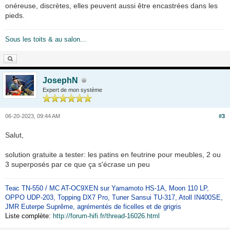
onéreuse, discrètes, elles peuvent aussi être encastrées dans les
pieds.
Sous les toits & au salon...
JosephN
Expert de mon système
06-20-2023, 09:44 AM
#3
Salut,
solution gratuite a tester: les patins en feutrine pour meubles, 2 ou
3 superposés par ce que ça s'écrase un peu
Teac TN-550 / MC AT-OC9XEN sur Yamamoto HS-1A, Moon 110 LP,
OPPO UDP-203, Topping DX7 Pro, Tuner Sansui TU-317, Atoll IN400SE,
JMR Euterpe Suprême, agrémentés de ficelles et de grigris
Liste complète:
http://forum-hifi.fr/thread-16026.html