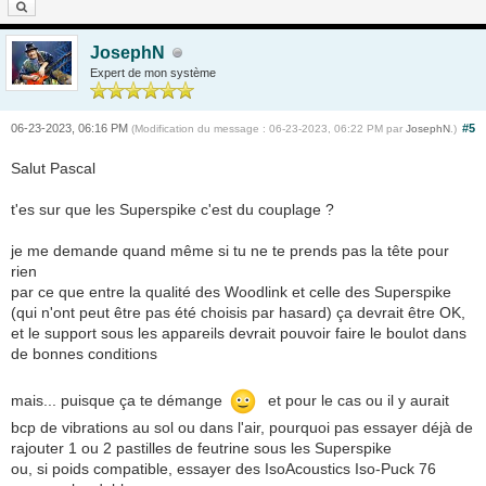
JosephN
Expert de mon système
06-23-2023, 06:16 PM
#5
(Modification du message : 06-23-2023, 06:22 PM par
JosephN
.)
Salut Pascal
t'es sur que les Superspike c'est du couplage ?
je me demande quand même si tu ne te prends pas la tête pour
rien
par ce que entre la qualité des Woodlink et celle des Superspike
(qui n'ont peut être pas été choisis par hasard) ça devrait être OK,
et le support sous les appareils devrait pouvoir faire le boulot dans
de bonnes conditions
mais... puisque ça te démange
et pour le cas ou il y aurait
bcp de vibrations au sol ou dans l'air, pourquoi pas essayer déjà de
rajouter 1 ou 2 pastilles de feutrine sous les Superspike
ou, si poids compatible, essayer des IsoAcoustics Iso-Puck 76