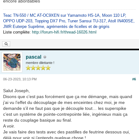
encore abordables
Teac TN-550 / MC AT-OC9XEN sur Yamamoto HS-1A, Moon 110 LP,
OPPO UDP-203, Topping DX7 Pro, Tuner Sansui TU-317, Atoll IN400SE,
JMR Euterpe Suprême, agrémentés de ficelles et de grigris
Liste complète:
http://forum-hifi.fr/thread-16026.html
pascal
membre dilettante !
06-23-2023, 10:13 PM
#6
Salut Joseph,
Disons que c’est pas forcément que ça me démange, mais quand
j’ai vu l’effet du découplage de mes enceintes chez moi, je me
demande s’il ne faut pas que je découple tout… les superspike
c’est un système de pointe-contrepointe liée, ingénieux mais ça
reste du couplage basique au final.
A voir.
Je vais faire des tests avec des pastilles de feutrine dessous oui,
déjà pour voir si j’entends quelque chose !