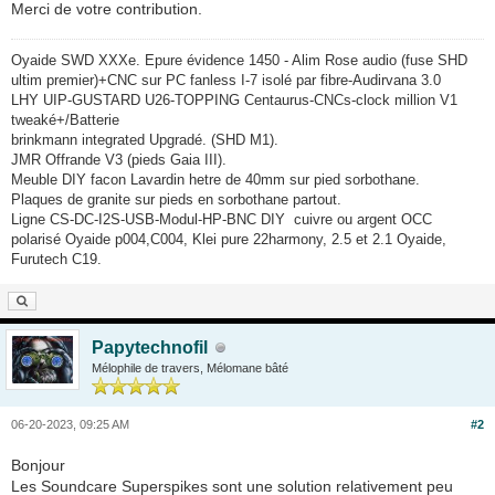
Merci de votre contribution.
Oyaide SWD XXXe. Epure évidence 1450 - Alim Rose audio (fuse SHD
ultim premier)+CNC sur PC fanless I-7 isolé par fibre-Audirvana 3.0
LHY UIP-GUSTARD U26-TOPPING Centaurus-CNCs-clock million V1
tweaké+/Batterie
brinkmann integrated Upgradé. (SHD M1).
JMR Offrande V3 (pieds Gaia III).
Meuble DIY facon Lavardin hetre de 40mm sur pied sorbothane.
Plaques de granite sur pieds en sorbothane partout.
Ligne CS-DC-I2S-USB-Modul-HP-BNC DIY cuivre ou argent OCC
polarisé Oyaide p004,C004, Klei pure 22harmony, 2.5 et 2.1 Oyaide,
Furutech C19.
Papytechnofil
Mélophile de travers, Mélomane bâté
06-20-2023, 09:25 AM
#2
Bonjour
Les Soundcare Superspikes sont une solution relativement peu