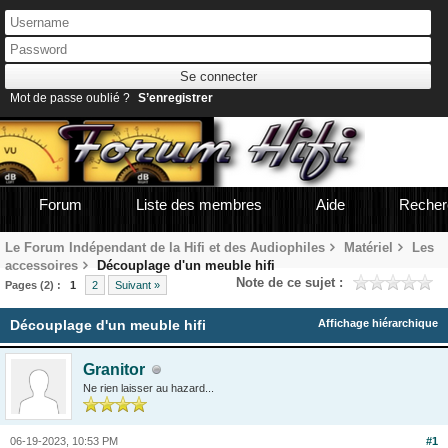
Mot de passe oublié ?
S’enregistrer
Forum
Liste des membres
Aide
Recher
Le Forum Indépendant de la Hifi et des Audiophiles
Matériel
Les
accessoires
Découplage d'un meuble hifi
Note de ce sujet :
Pages (2) :
1
2
Suivant »
Découplage d'un meuble hifi
Affichage hiérarchique
Granitor
Ne rien laisser au hazard...
06-19-2023, 10:53 PM
#1